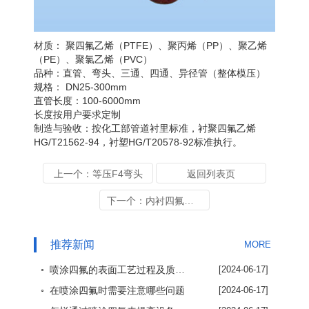
材质： 聚四氟乙烯（PTFE）、聚丙烯（PP）、聚乙烯
（PE）、聚氯乙烯（PVC）
品种：直管、弯头、三通、四通、异径管（整体模压）
规格： DN25-300mm
直管长度：100-6000mm
长度按用户要求定制
制造与验收：按化工部管道衬里标准，衬聚四氟乙烯
HG/T21562-94，衬塑HG/T20578-92标准执行。
上一个：等压F4弯头
返回列表页
下一个：内衬四氟管道
推荐新闻
MORE
◦ 喷涂四氟的表面工艺过程及质量保证方法
[2024-06-17]
◦ 在喷涂四氟时需要注意哪些问题
[2024-06-17]